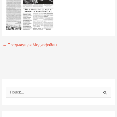
←
Предыдущая Медиафайлы
П
о
и
с