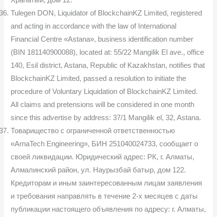
Tulegen DON, Liquidator of BlockchainKZ Limited, registered
and acting in accordance with the law of International
Financial Centre «Astana», business identification number
(BIN 181140900088), located at: 55/22 Mangilik El ave., office
140, Esil district, Astana, Republic of Kazakhstan, notifies that
BlockchainKZ Limited, passed a resolution to initiate the
procedure of Voluntary Liquidation of BlockchainKZ Limited.
All claims and pretensions will be considered in one month
since this advertise by address: 37/1 Mangilik el, 32, Astana.
Товарищество с ограниченной ответственностью
«ArnaTech Engineering», БИН 251040024733, сообщает о
своей ликвидации. Юридический адрес: РК, г. Алматы,
Алмалинский район, ул. Наурызбай батыр, дом 122.
Кредиторам и иным заинтересованным лицам заявления
и требования направлять в течение 2-х месяцев с даты
публикации настоящего объявления по адресу: г. Алматы,