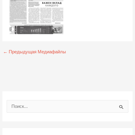
←
Предыдущая Медиафайлы
П
о
и
с