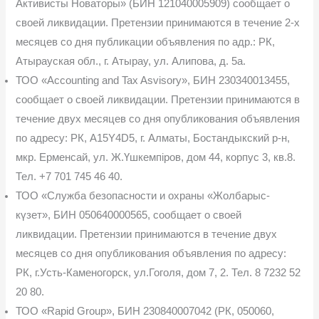
Активисты Новаторы» (БИН 121040005909) сообщает о
своей ликвидации. Претензии принимаются в течение 2-х
ме­сяцев со дня публикации объявления по адр.: РК,
Атырауская обл., г. Атырау, ул. Алипова, д. 5а.
ТОО «Accounting and Tax Asvisory», БИН 230340013455,
сообщает о своей ликви­дации. Претензии принимаются в
течение двух месяцев со дня опубликования объявления
по адресу: РК, A15Y4D5, г. Алматы, Бостандыкский р-н,
мкр. Ерменсай, ул. Ж.Үшкемпіров, дом 44, корпус 3, кв.8.
Тел. +7 701 745 46 40.
ТОО «Служба безопасности и охраны «Жолбарыс-
күзет», БИН 050640000565, сообщает о своей
ликвидации. Претензии принимаются в течение двух
месяцев со дня опубликования объявления по адресу:
РК, г.Усть-Каменогорск, ул.Гоголя, дом 7, 2. Тел. 8 7232 52
20 80.
ТОО «Rapid Group», БИН 230840007042 (РК, 050060,