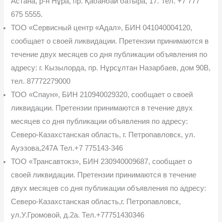
Астана, р-н Нұра, пр. Қабанбай батыра, 17. Тел. +7 777
675 5555.
ТОО «Сервисный центр «Адал», БИН 041040004120,
сообщает о своей ликвида­ции. Претензии принимаются в
течение двух месяцев со дня публикации объявления по
адресу: г. Кызылорда, пр. Нұрсұлтан Назарбаев, дом 90В,
тел. 87772279000
ТОО «Спаун», БИН 210940029320, сообщает о своей
ликвидации. Претензии при­нимаются в течение двух
месяцев со дня публикации объявления по адресу:
Северо-Казах­станская область, г. Петропавловск, ул.
Ауэзова,247А Тел.+7 775143-346
ТОО «Трансавтокз», БИН 230940009687, сообщает о
своей ликвидации. Претен­зии принимаются в течение
двух месяцев со дня публикации объявления по адресу:
Севе­ро-Казахстанская область,г. Петропавловск,
ул.У.Громовой, д.2а. Тел.+77751430346