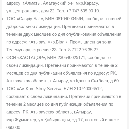
адресу: г.Алматы, Алатауский р-н, мкр.Карасу,
ул.Центральная, дом 22. Тел. +7 747 509 90 10.
ТОО «Caspiy Salt», БИН 081040004564, сообщает о своей
добровольной лик­видации. Претензии принимаются в
течение двух месяцев со дня опубликования объяв­ления
по адресу: г.Атырау, мкр.Бірлік, Промышленная зона
Телемунара, строение 23. Тел. 8 7122 76 35 27.
ОСИ «КАСТАДОР», БИН 230540029171, сообщает о
своей ликвидации. Претен­зии принимаются в течение 2
месяцев со дня публикации объявления по адресу: РК,
Атыра­уская область, г. Атырау, ул.Қаныш Сәтбаев, д.60
ТОО «Av-Kom Stroy Servis», БИН 210740006512,
сообщает о своей ликвидации. Претензии принимаются в
течение 2 месяцев со дня публикации объявления по
адресу: РК, Атырауская область, г.Атырау,
мкр.Жұмыскер, ул.Қайыршақты, зд.17, почтовый индекс
060000