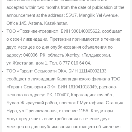
accepted within two months from the date of publication of the
announcement at the address: 55/17, Mangilik Yel Avenue,
Office 145, Astana, Kazakhstan.
ТОО «Пожинвентсервис», БИН 990140005622, сообщает
о своей ликвидации. Пре­тензии принимаются в течение
двух месяцев со дня опубликования объявления по
адресу: 040006, РК, область Жетісу, г.Талдыкорган,
ул.Жасталап, дом 1. Тел. 8 777 016 64 04.
ТОО «Гарант Секьюрити ЭК», БИН 111140002133,
сообщает о ликвидации Ка­рагандинского филиала ТОО
«Гарант Секьюрити ЭК», БИН 161041018349, располо­
женного по адресу: РК, 100407, Карагандинская обл.,
Бухар-Жырауский район, поселок Г.Мустафина, Станция
Нура, ул.Привокзальная, строение 115А. Кредиторы
могут предъ­явить свои требования в течение двух
месяцев со дня опубликования настоящего объяв­ления