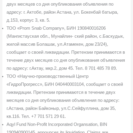
двух месяцев со дня опубликования объявления по
адресу: г. Актобе, район Астана, ул. Бокенбай батыра,
д.153, корпус 3, кв. 5.
ТОО «Prom Snab Company», БИН 190840016206
(Мангистауская обл., Мунайлин- ский район, с.Баскудык,
жилой массив Болашак, ул.Атамекен, дом 23/24),
сообщает о своей ликвидации. Претензии принимаются в
течение двух месяцев со дня опубликования объяв­ления
по адресу: г.Актау, мкр.2, дом 45. Тел. 8 701 485 78 89.
ТОО «Научно-производственный Центр
«ГидроПрогресс», БИН 040440003104, сообщает о своей
ликвидации. Претензии принимаются в течение двух
месяцев со дня опубликования объявления по адресу:
г.Астана, район Байконыр, ул.С.Сейфуллина, дом 35,
кв.116. Тел. +7 701 571 29 61.
Aqyl Fund Non-Profit Incorporated Organsation, BIN
190940900145, announces its liquidation. Claims are