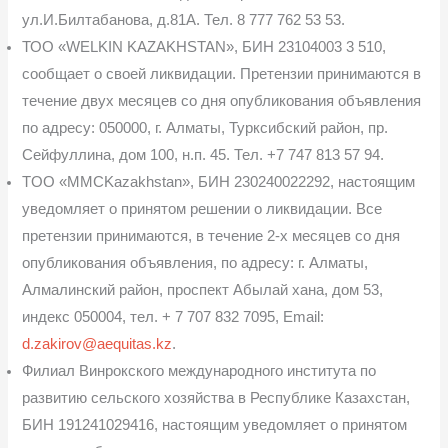
ул.И.Билтабанова, д.81А. Тел. 8 777 762 53 53.
ТОО «WELKIN KAZAKHSTAN», БИН 23104003 3 510,
сообщает о своей ликви­дации. Претензии принимаются в
течение двух месяцев со дня опубликования объявле­ния
по адресу: 050000, г. Алматы, Турксибский район, пр.
Сейфуллина, дом 100, н.п. 45. Тел. +7 747 813 57 94.
TOO «MMCKazakhstan», БИН 230240022292, настоящим
уведомляет о принятом решении о ликвидации. Все
претензии принимаются, в течение 2-х месяцев со дня
опубли­кования объявления, по адресу: г. Алматы,
Алмалинский район, проспект Абылай хана, дом 53,
индекс 050004, тел. + 7 707 832 7095, Email:
d.zakirov@aequitas.kz
.
Филиал Винрокского международного института по
развитию сельского хозяйства в Республике Казахстан,
БИН 191241029416, настоящим уведомляет о принятом