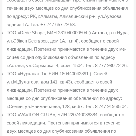
сообщает о своей ликвидации. Претензии принимаются в
течение двух месяцев со дня опубликования объявления
по адре­су: РК, г.Алматы, Алмалинский р-н, ул.Ауэзова,
здание 1А. Тел. +7 747 657 79 53.
ТОО «Dede Shop», БИН 231040000504 (г.Астана, р-н Нұра,
ул.Әбікен Бектұров, дом 1А, н.п.4), сообщает о своей
ликвидации. Претензии принимаются в течение двух ме­
сяцев со дня опубликования объявления по адресу:
г.Астана, ул.Сарыарка, 4, офис 1504. Тел. 8 777 980 72 26.
ТОО «Нурканат-1», БИН 180440042391 (г.Семей,
ул.М.Дулатова, дом 141, кв.43), сообщает о своей
ликвидации. Претензии принимаются в течение двух
месяцев со дня опу­бликования объявления по адресу:
г.Семей, ул.Найманбаева, 128, кв.67. Тел. 8 747 919 95 04.
ТОО «VAVILON CLUB», БИН 220740038384, сообщает о
своей ликвидации. Пре­тензии принимаются в течение
двух месяцев со дня опубликования объявления по