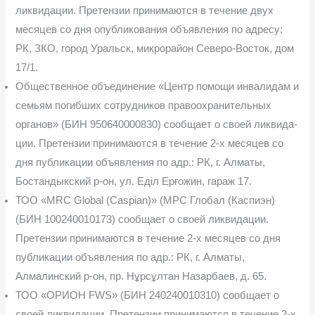
ликвидации. Претензии принимаются в течение двух
месяцев со дня опу­бликования объявления по адресу:
РК, ЗКО, город Уральск, микрорайон Северо-Восток, дом
17/1.
Общественное объединение «Центр помощи инвалидам и
семьям погибших со­трудников правоохранительных
органов» (БИН 950640000830) сообщает о своей ликвида­
ции. Претензии принимаются в течение 2-х месяцев со
дня публикации объявления по адр.: РК, г. Алматы,
Бостандыкский р-он, ул. Еділ Ерғожин, гараж 17.
ТОО «MRC Global (Caspian)» (МРС Глобал (Каспиэн)
(БИН 100240010173) сообща­ет о своей ликвидации.
Претензии принимаются в течение 2-х месяцев со дня
публикации объявления по адр.: РК, г. Алматы,
Алмалинский р-он, пр. Нұрсұлтан Назарбаев, д. 65.
ТОО «ОРИОН FWS» (БИН 240240010310) сообщает о
своей ликвидации. Претен­зии принимаются в течение 2-х