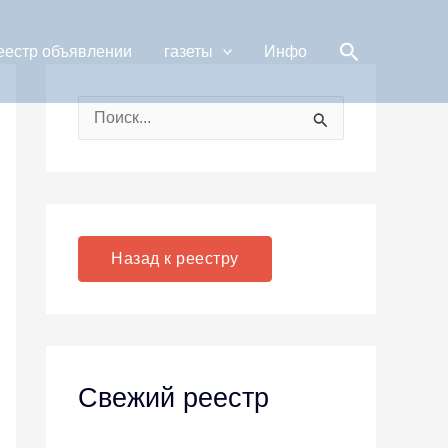
Поиск
еестр объявлении
газеты
Инфо
П
о
и
с
к
Назад к реестру
:
Свежий реестр