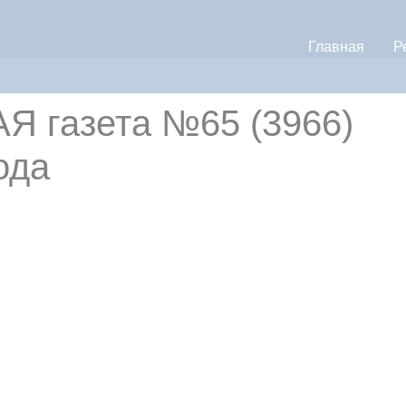
Главная
Р
 газета №65 (3966)
ода