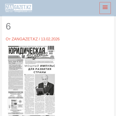
Перейти
Глав
к
мен
содержимому
6
От
ZANGAZET.KZ
/
13.02.2026