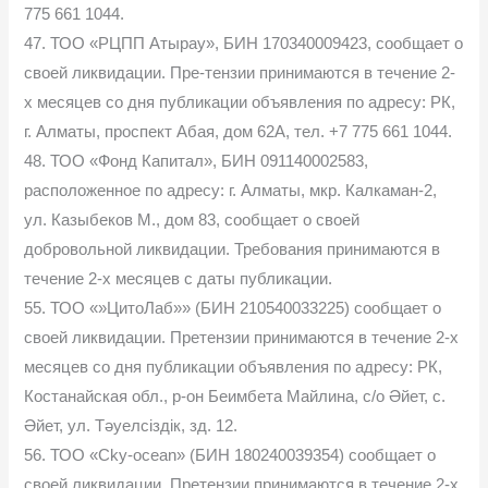
775 661 1044.
47. ТОО «РЦПП Атырау», БИН 170340009423, сообщает о
своей ликвидации. Пре-тензии принимаются в течение 2-
х месяцев со дня публикации объявления по адресу: РК,
г. Алматы, проспект Абая, дом 62А, тел. +7 775 661 1044.
48. ТОО «Фонд Капитал», БИН 091140002583,
расположенное по адресу: г. Алматы, мкр. Калкаман-2,
ул. Казыбеков М., дом 83, сообщает о своей
добровольной ликвидации. Требования принимаются в
течение 2-х месяцев с даты публикации.
55. ТОО «»ЦитоЛаб»» (БИН 210540033225) сообщает о
своей ликвидации. Претензии принимаются в течение 2-х
месяцев со дня публикации объявления по адресу: РК,
Костанайская обл., р-он Беимбета Майлина, с/о Əйет, с.
Əйет, ул. Тəуелсіздік, зд. 12.
56. ТОО «Cky-ocean» (БИН 180240039354) сообщает о
своей ликвидации. Претензии принимаются в течение 2-х