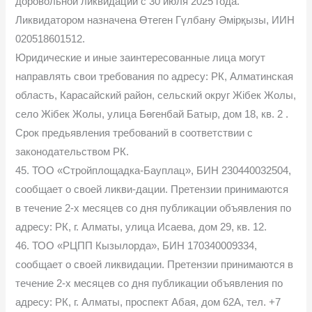
доровольной ликвидации с 30 июля 2025 года.
Ликвидатором назначена Өтеген Гүлбану Əмірқызы, ИИН
020518601512.
Юридические и иные заинтересованные лица могут
направлять свои требования по адресу: РК, Алматинская
область, Карасайский район, сельский округ Жібек Жолы,
село Жібек Жолы, улица Бөгенбай Батыр, дом 18, кв. 2 .
Срок предьявления требований в соответствии с
законодательством РК.
45. ТОО «Стройплощадка-Бауплац», БИН 230440032504,
сообщает о своей ликви-дации. Претензии принимаются
в течение 2-х месяцев со дня публикации объявления по
адресу: РК, г. Алматы, улица Исаева, дом 29, кв. 12.
46. ТОО «РЦПП Кызылорда», БИН 170340009334,
сообщает о своей ликвидации. Претензии принимаются в
течение 2-х месяцев со дня публикации объявления по
адресу: РК, г. Алматы, проспект Абая, дом 62А, тел. +7