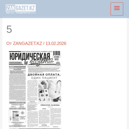
Перейти
Глав
к
мен
содержимому
5
От
ZANGAZET.KZ
/
13.02.2026