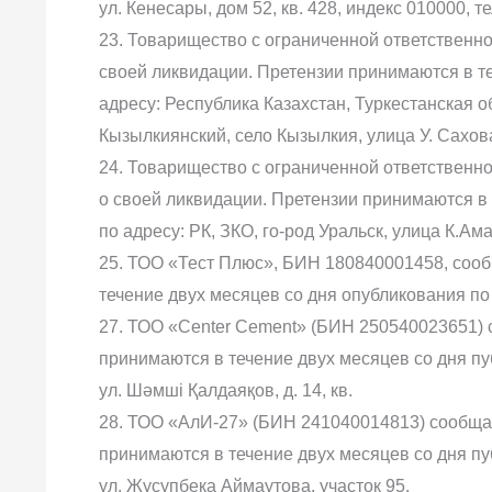
ул. Кенесары, дом 52, кв. 428, индекс 010000, т
23. Товарищество с ограниченной ответственн
своей ликвидации. Претензии принимаются в те
адресу: Республика Казахстан, Туркестанская об
Кызылкиянский, село Кызылкия, улица У. Сахова
24. Товарищество с ограниченной ответственн
о своей ликвидации. Претензии принимаются в
по адресу: РК, ЗКО, го-род Уральск, улица К.Ам
25. ТОО «Тест Плюс», БИН 180840001458, сооб
течение двух месяцев со дня опубликования по а
27. ТОО «Сenter Cement» (БИН 250540023651) 
принимаются в течение двух месяцев со дня пуб
ул. Шәмші Қалдаяқов, д. 14, кв.
28. ТОО «АлИ-27» (БИН 241040014813) сообщае
принимаются в течение двух месяцев со дня пуб
ул. Жусупбека Аймаутова, участок 95.