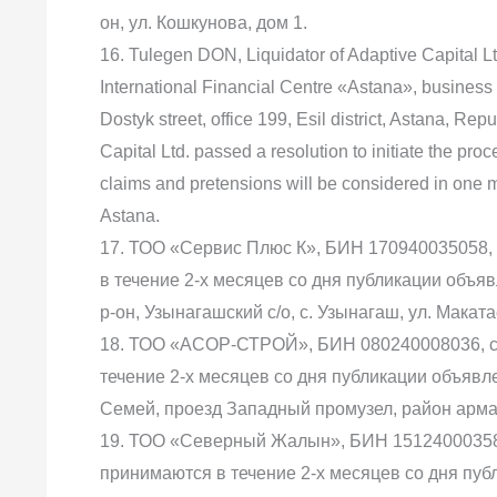
он, ул. Кошкунова, дом 1.
16. Tulegen DON, Liquidator of Adaptive Capital Ltd
International Financial Centre «Astana», business
Dostyk street, office 199, Esil district, Astana, Re
Capital Ltd. passed a resolution to initiate the proc
claims and pretensions will be considered in one mo
Astana.
17. ТОО «Сервис Плюс К», БИН 170940035058,
в течение 2-х месяцев со дня публикации объя
р-он, Узынагашский с/о, с. Узынагаш, ул. Маката
18. ТОО «АСОР-СТРОЙ», БИН 080240008036, со
течение 2-х месяцев со дня публикации объявле
Семей, проезд Западный промузел, район армат
19. ТОО «Северный Жалын», БИН 151240003589
принимаются в течение 2-х месяцев со дня публ