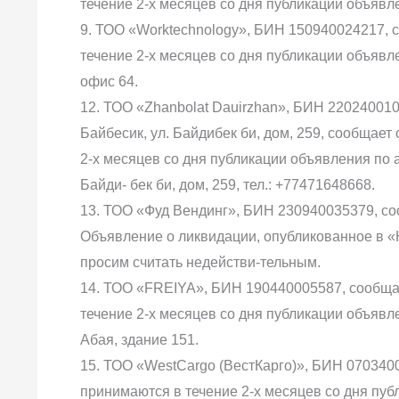
течение 2-х месяцев со дня публикации объявлен
9. ТОО «Worktechnology», БИН 150940024217, 
течение 2-х месяцев со дня публикации объявлен
офис 64.
12. ТОО «Zhanbolat Dauirzhan», БИН 22024001074
Байбесик, ул. Байдибек би, дом, 259, сообщает
2-х месяцев со дня публикации объявления по ад
Байди- бек би, дом, 259, тел.: +77471648668.
13. ТОО «Фуд Вендинг», БИН 230940035379, со
Объявление о ликвидации, опубликованное в «Ю
просим считать недействи-тельным.
14. ТОО «FREIYA», БИН 190440005587, сообщае
течение 2-х месяцев со дня публикации объявле
Абая, здание 151.
15. ТОО «WestCargo (ВестКарго)», БИН 070340
принимаются в течение 2-х месяцев со дня публ