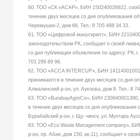
60. ТОО «СК «АСАР», БИН 150240026822, сооб
течение двух месяцев со дня опубликования объя
Черемушки-2, дом 66. Тел.: 8 705 488 34 33.
61. ТОО «Цифровой манускрипт», БИН 22104002
законодательством РК, сообщает о своей ликв
со дня публикации объявления по адресу: РК, г.
701 298 89 98.
62. ТОО «ACCA INTERCUP», БИН 141140010010,
принимаются в течение двух месяцев со дня оп
Алмалинский р-он, ул. Ауезова, дом 8. Тел.: 8 74
63. ТОО «BurabayAgroCo», БИН 230840001380,
в течение двух месяцев со дня опубликования о
Бурабайский р-он, г. Щу- чинск, ул. Мухтара Ауэзо
83. ТОО «Eco Waste Management company», БИН
р-он, пр. Абая, дом 150, кв.11), сообщает о св