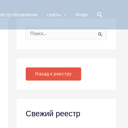
Поиск
еестр объявлении
газеты
Инфо
П
о
и
с
к
Назад к реестру
:
Свежий реестр