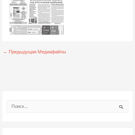
←
Предыдущая Медиафайлы
П
о
и
с