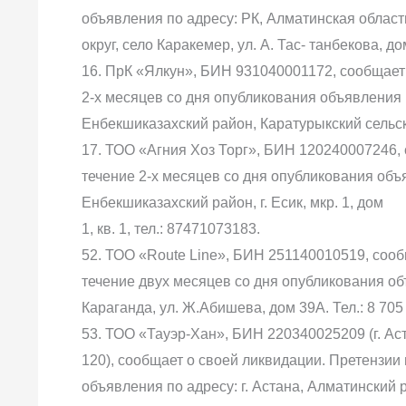
объявления по адресу: РК, Алматинская област
округ, село Каракемер, ул. А. Тас- танбекова, до
16. ПрК «Ялкун», БИН 931040001172, сообщает
2-х месяцев со дня опубликования объявления 
Енбекшиказахский район, Каратурыкский сельски
17. ТОО «Агния Хоз Торг», БИН 120240007246,
течение 2-х месяцев со дня опубликования объ
Енбекшиказахский район, г. Есик, мкр. 1, дом
1, кв. 1, тел.: 87471073183.
52. ТОО «Route Line», БИН 251140010519, соо
течение двух месяцев со дня опубликования объ
Караганда, ул. Ж.Абишева, дом 39А. Тел.: 8 705 
53. ТОО «Тауэр-Хан», БИН 220340025209 (г. Аста
120), сообщает о своей ликвидации. Претензии
объявления по адресу: г. Астана, Алматинский р-о