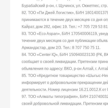
Бурабайский р-он, г. Щучинск, ул. Окжетпес, стр. 
82. ТОО «Пи Джей Логистик», БИН 18014001379
принимаются в течение двух месяцев со дня оп
Кайрат, дом 282, офис 19. Тел.: +7 705 729 53 81
83. ТОО «Eco Aspan», БИН 170540006119, увед
течение двух месяцев со дня публикации объявл
Армандастар, дом 2/3. Тел.: 8 707 750 75 11.
84. ТОО «Center IQ», БИН 150940023130 (РК, ВКО,
сообщает о своей ликвидации. Претензии прини
объявления по адресу: ВКО, р-он Алтай, г. Алтай,
85. ТОО «Кредитное товарищество «Шыгыс-Неси
информирует о добровольном прекращении де
деятельности. Номер лицензии 16.21.0012.К от 
97. ТОО «Алматы типография», БИН 21074003286
своей добровольной ликвидации. Претензии кр