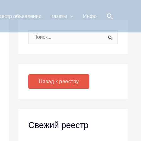
Поиск
еестр объявлении
газеты
Инфо
П
о
и
с
к
Назад к реестру
:
Свежий реестр