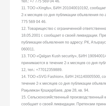
тел.: +7 775 569 04 46.
11. TOO «Xingfu», БИН 201040010192, сообщае
2-х месяцев со дня публикации объявления по адр
775 569 04 46.
12. Товарищество с ограниченной ответственн
18.05.2001 г. сообщает о своей ликвидации. Пр
публикации объявления по адресу: РК, Атырауск
060011.
13. TOO «Qalgan Kush security», БИН 19094001
принимаются в течение 2-х месяцев со дня публ
12, тел.: +77012359889.
14. TOO «SVG Fashion», БИН 241140005500, со
течение 2-х месяцев со дня публикации объявле
Рақымжан Қошқарбаев, дом 28, кв. 94.
15. Сельскохозяйственный производственный 
сообщает о своей ликвидации. Претензии прини