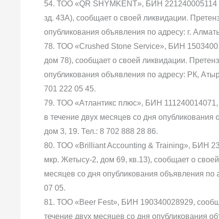
54. ТОО «QR SHYMKENT», БИН 221240005114 (РК,
зд. 43А), сообщает о своей ликвидации. Прете
опубликования объявления по адресу: г. Алматы,
78. ТОО «Crushed Stone Service», БИН 15034001
дом 78), сообщает о своей ликвидации. Претен
опубликования объявления по адресу: РК, Атырау
701 222 05 45.
79. ТОО «Атлантикс плюс», БИН 111240014071,
в течение двух месяцев со дня опубликования о
дом 3, 19. Тел.: 8 702 888 28 86.
80. ТОО «Brilliant Accounting & Training», БИН 
мкр. Жетысу-2, дом 69, кв.13), сообщает о сво
месяцев со дня опубликования объявления по адре
07 05.
81. ТОО «Beer Fest», БИН 190340028929, сооб
течение двух месяцев со дня опубликования об