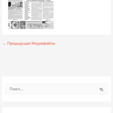
←
Предыдущая Медиафайлы
П
о
и
с