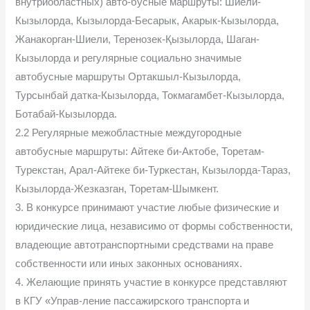
внутриобластных) авто-бусные маршруты: Шиели-
Кызылорда, Кызылорда-Бесарык, Акарык-Кызылорда,
Жанакорган-Шиели, Теренозек-Қызылорда, Шаган-
Кызылорда и регулярные социально значимые
автобусные маршруты Ортакшыл-Кызылорда,
Турсынбай датка-Кызылорда, Токмагамбет-Кызылорда,
Ботабай-Кызылорда.
2.2 Регулярные межобластные междугородные
автобусные маршруты: Айтеке би-Актобе, Торетам-
Турекстан, Арал-Айтеке би-Туркестан, Кызылорда-Тараз,
Кызылорда-Жезказган, Торетам-Шымкент.
3. В конкурсе принимают участие любые физические и
юридические лица, независимо от формы собственности,
владеющие автотранспортными средствами на праве
собственности или иных законных основаниях.
4. Желающие принять участие в конкурсе представляют
в КГУ «Управ-ление пассажирского транспорта и