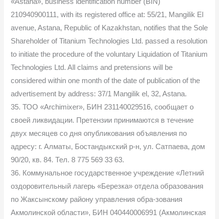
«Astana», business identification number (BIN)
210940900111, with its registered office at: 55/21, Mangilik El
avenue, Astana, Republic of Kazakhstan, notifies that the Sole
Shareholder of Titanium Technologies Ltd. passed a resolution
to initiate the procedure of the voluntary Liquidation of Titanium
Technologies Ltd. All claims and pretensions will be
considered within one month of the date of publication of the
advertisement by address: 37/1 Mangilik el, 32, Astana.
35. ТОО «Archimixer», БИН 231140029516, сообщает о
своей ликвидации. Претензии принимаются в течение
двух месяцев со дня опубликования объявления по
адресу: г. Алматы, Бостандыкский р-н, ул. Сатпаева, дом
90/20, кв. 84. Тел. 8 775 569 33 63.
36. Коммунальное государственное учреждение «Летний
оздоровительный лагерь «Березка» отдела образования
по Жаксынскому району управления обра-зования
Акмолинской области», БИН 040440006991 (Акмолинская