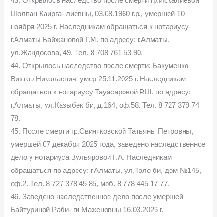
43. Открылось наследство после смерти гр.Искалиевой
Шолпан Каирга- лиевны, 03.08.1960 г.р., умершей 10
ноября 2025 г. Наследникам обращаться к нотариусу
г.Алматы Байжановой Г.М. по адресу: г.Алматы,
ул.Жандосова, 49. Тел. 8 708 761 53 90.
44. Открылось наследство после смерти: Бакуменко
Виктор Николаевич, умер 25.11.2025 г. Наследникам
обращаться к нотариусу Тауасаровой Р.Ш. по адресу:
г.Алматы, ул.Казыбек би, д.164, оф.58. Тел. 8 727 379 74
78.
45. После смерти гр.Свинтковской Татьяны Петровны,
умершей 07 декабря 2025 года, заведено наследственное
дело у нотариуса Зульяровой Г.А. Наследникам
обращаться по адресу: г.Алматы, ул.Толе би, дом №145,
оф.2. Тел. 8 727 378 45 85, моб. 8 778 445 17 77.
46. Заведено наследственное дело после умершей
Байтуриной Раби- ги Маженовны 16.03.2026 г.