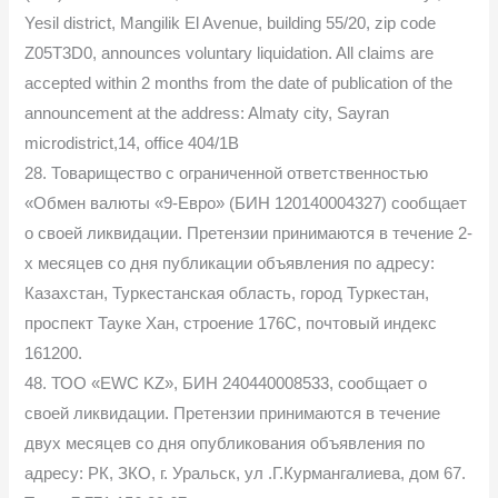
Yesil district, Mangilik El Avenue, building 55/20, zip code
Z05T3D0, announces voluntary liquidation. All claims are
accepted within 2 months from the date of publication of the
announcement at the address: Almaty city, Sayran
microdistrict,14, office 404/1B
28. Товарищество с ограниченной ответственностью
«Обмен валюты «9-Евро» (БИН 120140004327) сообщает
о своей ликвидации. Претензии принимаются в течение 2-
х месяцев со дня публикации объявления по адресу:
Казахстан, Туркестанская область, город Туркестан,
проспект Тауке Хан, строение 176С, почтовый индекс
161200.
48. ТОО «EWC KZ», БИН 240440008533, сообщает о
своей ликвидации. Претензии принимаются в течение
двух месяцев со дня опубликования объявления по
адресу: РК, ЗКО, г. Уральск, ул .Г.Курмангалиева, дом 67.