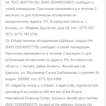
18. ТОО «BATYR-06» (БИН 250440024507) сообщает о
своей ликвидации. Претензии принимаются в течение 2
месяцев со дня публикации объявления по
юридическому адресу: РК, Атырауская область, г.
Атырау, ул. Әбдіреш Дәулетов, дом 1В, тел.: 8775 310
5572, 8775 749 5792.
19. Общественное объединение «Добрые сердца 04»
(БИН 210140037779) сообщает о своей ликвидации.
Претензии принимаются в течение 2 месяцев со дня
публикации объявления по адресу: РК, Актюбинская
область, г. Ақтөбе, район Алматы, Жилой массив
Қарғалы, ул. Мұхаммед-Салық Бабажанова, строение 1Б,
индекс 030000, тел. 8771 024 8368.
20. «digital by murat a. Limited», a legal entity registered and
operating in accordance with the law of the Astana
International Financial Center, business identification number
(BIN) 201040900173, located at the address: Astana city ,