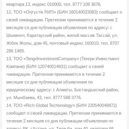
квартира 13, индекс 010000, тел. 8777 108 3676.
12. ТОО «Оңтүстік РИП» (БИН 160140023083) сообщает о
своей ликвидации. Претензии принимаются в течение 2
месяцев со дня публикации объявления по адресу: г.
Шымкент, Каратауский район, жилой массив Тассай, ул.
Жібек Жолы, дом 45, почтовый индекс 160010, тел. 8707
286 1489.
13. ТОО «TengriInvestmentCompany» (Тенгри Инвестмент
Компани) (БИН 120740014831) сообщает о своей
ликвидации. Претензии принимаются в течение 2
месяцев со дня публикации объявления по
юридическому адресу: г. Алматы, Бостандыкский район,
ул. Мынбаева, 43, тел. 8777 588 3776.
14. ТОО «Rich Global Techonology» (БИН 220540048872)
сообщает о своей ликвидации. Претензии принимаются в
течение 2 месяцев со дня публикации объявления по
адресу: РК, г.Астана, ул. Төле би, дом 40, квартира 66.