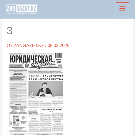
Перейти
Глав
к
мен
содержимому
3
От
ZANGAZET.KZ
/
08.02.2026