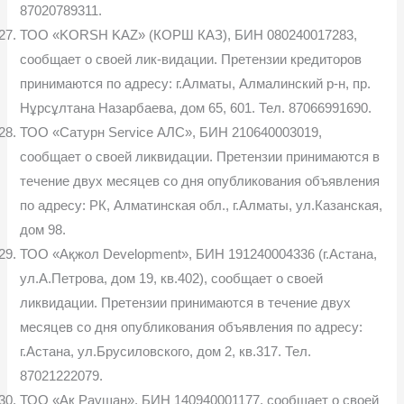
87020789311.
ТОО «KORSH KAZ» (КОРШ КАЗ), БИН 080240017283,
сообщает о своей лик-видации. Претензии кредиторов
принимаются по адресу: г.Алматы, Алмалинский р-н, пр.
Нұрсұлтана Назарбаева, дом 65, 601. Тел. 87066991690.
ТОО «Сатурн Service АЛС», БИН 210640003019,
сообщает о своей ликвидации. Претензии принимаются в
течение двух месяцев со дня опубликования объявления
по адресу: РК, Алматинская обл., г.Алматы, ул.Казанская,
дом 98.
ТОО «Ақжол Development», БИН 191240004336 (г.Астана,
ул.А.Петрова, дом 19, кв.402), сообщает о своей
ликвидации. Претензии принимаются в течение двух
месяцев со дня опубликования объявления по адресу:
г.Астана, ул.Брусиловского, дом 2, кв.317. Тел.
87021222079.
ТОО «Ақ Раушан», БИН 140940001177, сообщает о своей