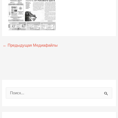
←
Предыдущая Медиафайлы
П
о
и
с