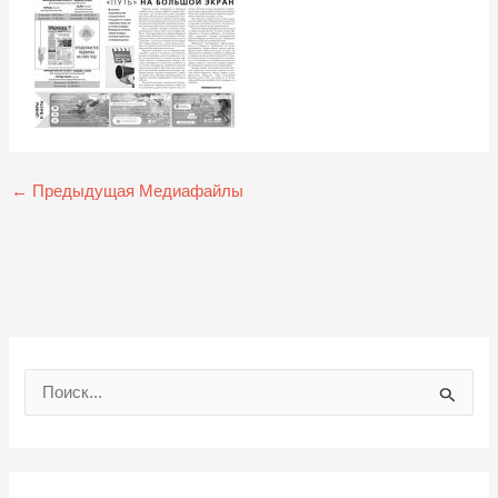
←
Предыдущая Медиафайлы
П
о
и
с