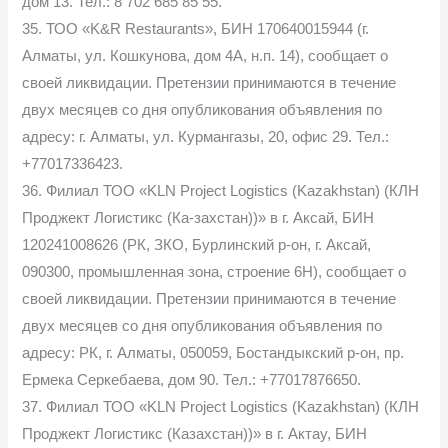
дом 13. Тел.: 8 702 685 85 55.
35. ТОО «K&R Restaurants», БИН 170640015944 (г.
Алматы, ул. Кошкунова, дом 4А, н.п. 14), сообщает о
своей ликвидации. Претензии принимаются в течение
двух месяцев со дня опубликования объявления по
адресу: г. Алматы, ул. Курмангазы, 20, офис 29. Тел.:
+77017336423.
36. Филиал ТОО «KLN Project Logistics (Kazakhstan) (КЛН
Проджект Логистикс (Ка-захстан))» в г. Аксай, БИН
120241008626 (РК, ЗКО, Бурлинский р-он, г. Аксай,
090300, промышленная зона, строение 6Н), сообщает о
своей ликвидации. Претензии принимаются в течение
двух месяцев со дня опубликования объявления по
адресу: РК, г. Алматы, 050059, Бостандыкский р-он, пр.
Ермека Серкебаева, дом 90. Тел.: +77017876650.
37. Филиал ТОО «KLN Project Logistics (Kazakhstan) (КЛН
Проджект Логистикс (Казахстан))» в г. Актау, БИН