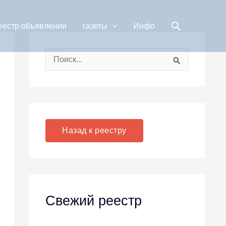
Поиск
еестр объявлении
газеты
Инфо
П
о
и
с
к
Назад к реестру
:
Свежий реестр