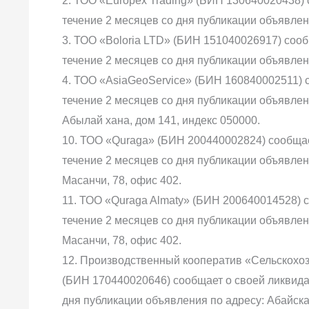
2. ТОО «Europex Trading» (БИН 130640020438)
течение 2 месяцев со дня публикации объявления
3. ТОО «Boloria LTD» (БИН 151040026917) соо
течение 2 месяцев со дня публикации объявлени
4. ТОО «AsiaGeoService» (БИН 160840002511) 
течение 2 месяцев со дня публикации объявлени
Абылай хана, дом 141, индекс 050000.
10. ТОО «Quraga» (БИН 200440002824) сообщае
течение 2 месяцев со дня публикации объявлени
Масанчи, 78, офис 402.
11. ТОО «Quraga Almaty» (БИН 200640014528) 
течение 2 месяцев со дня публикации объявлени
Масанчи, 78, офис 402.
12. Производственный кооператив «Сельскохо
(БИН 170440020646) сообщает о своей ликвида
дня публикации объявления по адресу: Абайска