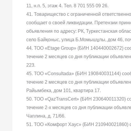
11, н.п. 5, этаж 4. Тел. 8 701 555 09 26.
41. Товарищество с ограниченной ответственн
сообщает о своей ликвидации. Претензии прини
объявления по адресу: РК, Туркестанская обла
село Байқоныс, улица Б.Момышұлы, дом 46, по
44. ТОО «Etage Group» (БИН 140440002672) со
течение 2 месяцев со дня публикации объявлени
223.
45. ТОО «Consultada» (БИН 190840031144) соо
течение 2 месяцев со дня публикации объявлени
Райымбека, дом 101, квартира 17.
50. ТОО «QazTransCert» (БИН 230640011320) с
течение 2-х месяцев со дня публикации объявлен
Чаплина, д. 71/66.
51. ТОО «Комфорт Хаус» (БИН 210940021860) 