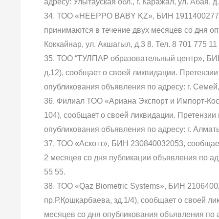
адресу: Улытауская обл., г. Каражал, ул. Абая, д.
34. ТОО «HEEPPO BABY KZ», БИН 191140027768
принимаются в течение двух месяцев со дня оп
Коккайнар, ул. Акшагыл, д.3 8. Тел. 8 701 775 11
35. ТОО “ТУЛПАР образовательный центр», БИН 
д.12), сообщает о своей ликвидации. Претензи
опубликования объявления по адресу: г. Семей, у
36. Филиал ТОО «Ариана Экспорт и Импорт-Кост
104), сообщает о своей ликвидации. Претензии
опубликования объявления по адресу: г. Алматы, 
37. ТОО «Аскотт», БИН 230840032053, сообщае
2 месяцев со дня публикации объявления по адрес
55 55.
38. ТОО «Qaz Biometric Systems», БИН 21064002
пр.Р.Қошқарбаева, зд.1/4), сообщает о своей л
месяцев со дня опубликования объявления по адр