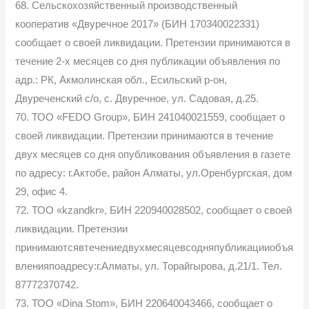
68. Сельскохозяйственный производственный
кооператив «Двуречное 2017» (БИН 170340022331)
сообщает о своей ликвидации. Претензии принимаются в
течение 2-х месяцев со дня публикации объявления по
адр.: РК, Акмолинская обл., Есильский р-он,
Двуреченский с/о, с. Двуречное, ул. Садовая, д.25.
70. ТОО «FEDO Group», БИН 241040021559, сообщает о
своей ликвидации. Претензии принимаются в течение
двух месяцев со дня опубликования объявления в газете
по адресу: г.Актобе, район Алматы, ул.Оренбургская, дом
29, офис 4.
72. ТОО «kzandkr», БИН 220940028502, сообщает о своей
ликвидации. Претензии
принимаютсявтечениедвухмесяцевсодняпубликацииобъя
вленияпоадресу:г.Алматы, ул. Торайгырова, д.21/1. Тел.
87772370742.
73. ТОО «Dina Stоm», БИН 220640043466, сообщает о