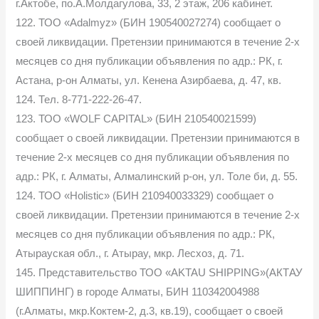
г.Актобе, по.А.Молдагулова, 33, 2 этаж, 206 кабинет.
122. ТОО «Adalmyz» (БИН 190540027274) сообщает о
своей ликвидации. Претензии принимаются в течение 2-х
месяцев со дня публикации объявления по адр.: РК, г.
Астана, р-он Алматы, ул. Кенена Азирбаева, д. 47, кв.
124. Тел. 8-771-222-26-47.
123. ТОО «WOLF CAPITAL» (БИН 210540021599)
сообщает о своей ликвидации. Претензии принимаются в
течение 2-х месяцев со дня публикации объявления по
адр.: РК, г. Алматы, Алмалинский р-он, ул. Толе би, д. 55.
124. ТОО «Holistic» (БИН 210940033329) сообщает о
своей ликвидации. Претензии принимаются в течение 2-х
месяцев со дня публикации объявления по адр.: РК,
Атырауская обл., г. Атырау, мкр. Лесхоз, д. 71.
145. Представительство ТОО «AKTAU SHIPPING»(АКТАУ
ШИППИНГ) в городе Алматы, БИН 110342004988
(г.Алматы, мкр.Коктем-2, д.3, кв.19), сообщает о своей