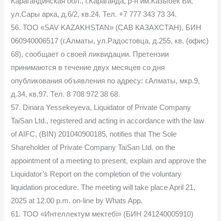
Карагандинская обл., г.Караганда, р-н им.Казыбек Би,
ул.Сары арка, д.6/2, кв.24. Тел. +7 777 343 73 34.
56. ТОО «SAV KAZAKHSTAN» (САВ КАЗАХСТАН), БИН
060940006517 (г.Алматы, ул.Радостовца, д.255, кв. (офис)
68), сообщает о своей ликвидации. Претензии
принимаются в течение двух месяцев со дня
опубликования объявления по адресу: г.Алматы, мкр.9,
д.34, кв.97. Тел. 8 708 972 38 68.
57. Dinara Yessekeyeva, Liquidator of Private Company
TaiSan Ltd., registered and acting in accordance with the law
of AIFC, (BIN) 201040900185, notifies that The Sole
Shareholder of Private Company TaiSan Ltd. on the
appointment of a meeting to present, explain and approve the
Liquidator’s Report on the completion of the voluntary
liquidation procedure. The meeting will take place April 21,
2025 at 12.00 p.m. on-line by Whats App.
61. ТОО «Интеллектум мектебі» (БИН 241240005910)