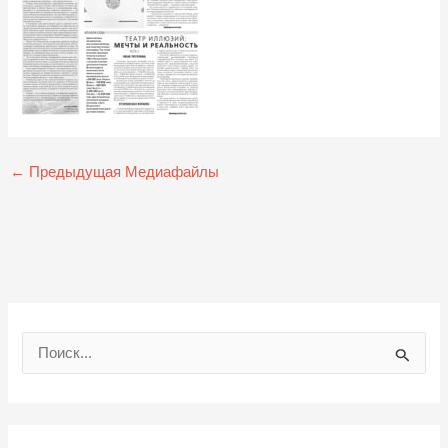
←
Предыдущая Медиафайлы
П
о
и
с