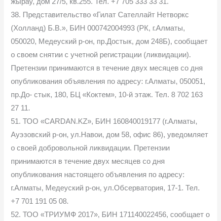
жырау, дом 27/5, кв.255. Тел. +7 705 333 33 31.
38. Представительство «Гилат Сателлайт Нетворкс
(Холланд) Б.В.», БИН 000742004993 (РК, г.Алматы,
050020, Медеуский р-он, пр.Достык, дом 248Б), сообщает
о своем снятии с учетной регистрации (ликвидации).
Претензии принимаются в течение двух месяцев со дня
опубликования объявления по адресу: г.Алматы, 050051,
пр.До- стык, 180, БЦ «Коктем», 10-й этаж. Тел. 8 702 163
27 11.
51. ТОО «CARDAN.KZ», БИН 160840019177 (г.Алматы,
Ауэзовский р-он, ул.Навои, дом 58, офис 86), уведомляет
о своей добровольной ликвидации. Претензии
принимаются в течение двух месяцев со дня
опубликования настоящего объявления по адресу:
г.Алматы, Медеуский р-он, ул.Обсерватория, 17-1. Тел.
+7 701 191 05 08.
52. ТОО «ТРИУМФ 2017», БИН 171140022456, сообщает о