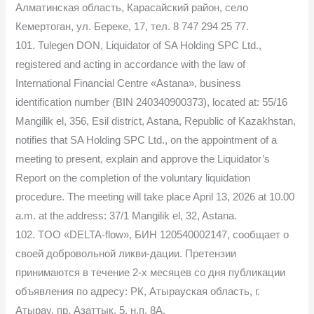
Алматинская область, Карасайский район, село
Кемертоган, ул. Береке, 17, тел. 8 747 294 25 77.
101. Tulegen DON, Liquidator of SA Holding SPC Ltd.,
registered and acting in accordance with the law of
International Financial Centre «Astana», business
identification number (BIN 240340900373), located at: 55/16
Mangilik el, 356, Esil district, Astana, Republic of Kazakhstan,
notifies that SA Holding SPC Ltd., on the appointment of a
meeting to present, explain and approve the Liquidator’s
Report on the completion of the voluntary liquidation
procedure. The meeting will take place April 13, 2026 at 10.00
a.m. at the address: 37/1 Mangilik el, 32, Astana.
102. TOO «DELTA-flow», БИН 120540002147, сообщает о
своей добровольной ликви-дации. Претензии
принимаются в течение 2-х месяцев со дня публикации
объявления по адресу: РК, Атырауская область, г.
Атырау, пр. Азаттык, 5, н.п. 8А.