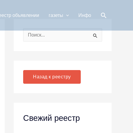
Поиск
еестр объявлении
газеты
Инфо
П
о
и
с
к
Назад к реестру
:
Свежий реестр