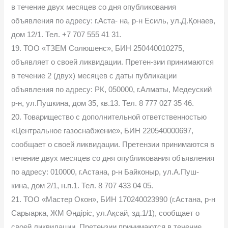
в течение двух месяцев со дня опубликования
объявления по адресу: г.Аста- на, р-н Есиль, ул.Д.Қонаев,
дом 12/1. Тел. +7 707 555 41 31.
19. ТОО «ТЗЕМ Солюшенс», БИН 250440010275,
объявляет о своей ликвидации. Претен-зии принимаются
в течение 2 (двух) месяцев с даты публикации
объявления по адресу: РК, 050000, г.Алматы, Медеуский
р-н, ул.Пушкина, дом 35, кв.13. Тел. 8 777 027 35 46.
20. Товарищество с дополнительной ответственностью
«Центральное газоснабжение», БИН 220540000697,
сообщает о своей ликвидации. Претензии принимаются в
течение двух месяцев со дня опубликования объявления
по адресу: 010000, г.Астана, р-н Байконыр, ул.А.Пуш-
кина, дом 2/1, н.п.1. Тел. 8 707 433 04 05.
21. ТОО «Мастер Окон», БИН 170240023990 (г.Астана, р-н
Сарыарка, ЖМ Өндiрiс, ул.Ақсай, зд.1/1), сообщает о
своей ликвидации. Претензии принимаются в течение