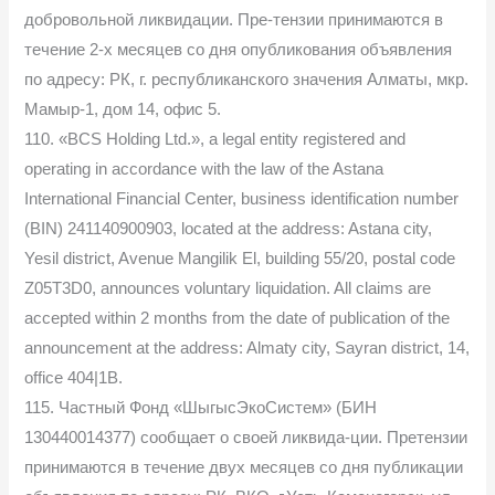
добровольной ликвидации. Пре-тензии принимаются в
течение 2-х месяцев со дня опубликования объявления
по адресу: РК, г. республиканского значения Алматы, мкр.
Мамыр-1, дом 14, офис 5.
110. «BCS Holding Ltd.», a legal entity registered and
operating in accordance with the law of the Astana
International Financial Center, business identification number
(BIN) 241140900903, located at the address: Astana city,
Yesil district, Avenue Mangilik El, building 55/20, postal code
Z05T3D0, announces voluntary liquidation. All claims are
accepted within 2 months from the date of publication of the
announcement at the address: Almaty city, Sayran district, 14,
office 404|1B.
115. Частный Фонд «ШыгысЭкоСистем» (БИН
130440014377) сообщает о своей ликвида-ции. Претензии
принимаются в течение двух месяцев со дня публикации