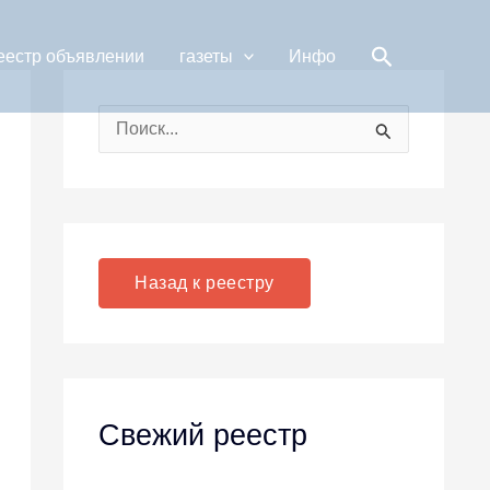
Поиск
еестр объявлении
газеты
Инфо
П
о
и
с
к
Назад к реестру
:
Свежий реестр