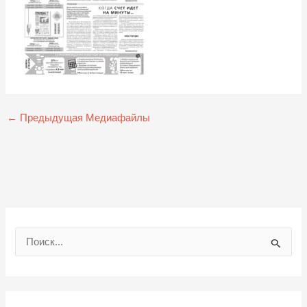
←
Предыдущая Медиафайлы
П
о
и
с