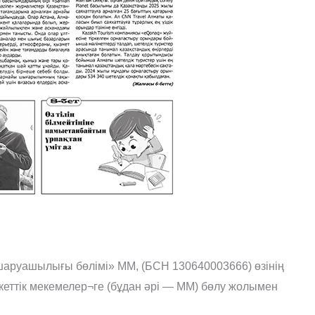
 шаруашылығы бөлімі» ММ, (БСН 130640003666) өзінің
еттік мекемелер¬ге (бұдан əрі — ММ) бөлу жолымен