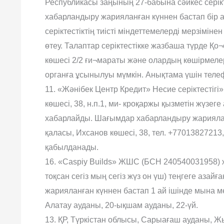
Республикасы заңының 27-бабына сəйкес серік
хабарландыру жарияланған күннен бастап бір а
серіктестіктің тиісті міндеттемелерді мерзім
өтеу. Талаптар серіктестікке жазбаша түрде Қ
көшесі 2/2 ғи¬мараты жəне олардың көшірмелері 
органға ұсынылуы мүмкін. Анықтама үшін телефо
11. «Жəнібек Центр Кредит» Несие серіктесті
көшесі, 38, н.п.1, ми- кроқаржы қызметін жүзег
хабарлайды. Шағымдар хабарландыру жарияланға
қаласы, Ихсанов көшесі, 38, тел. +77013827213
қабылданады.
16. «Caspiy Builds» ЖШС (БСН 240540031958) 
тоқсан сегіз мың сегіз жүз он үш) теңгеге аз
жарияланған күннен бастап 1 ай ішінде мына 
Алатау ауданы, 20-ықшам ауданы, 22-үй.
13. ҚР, Түркістан облысы, Сарыағаш ауданы, Ж