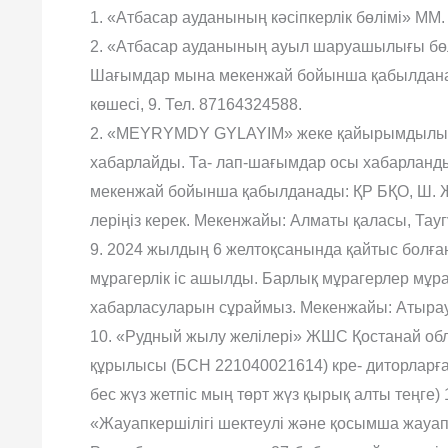
1. «Атбасар ауданының кəсіпкерлік бөлімі» ММ.
2. «Атбасар ауданының ауыл шаруашылығы бө
Шағымдар мына мекенжай бойынша қабылданад
көшесі, 9. Тел. 87164324588.
2. «MEYRYMDY GYLAYIM» жеке қайырымдылық 
хабарлайды. Та- лап-шағымдар осы хабарланды
мекенжай бойынша қабылданады: ҚР БҚО, Ш. Жек
леріңіз керек. Мекенжайы: Алматы қаласы, Таугүл
9. 2024 жылдың 6 желтоқсанында қайтыс болға
мұрагерлік іс ашылды. Барлық мұрагерлер мұр
хабарласуларын сұраймыз. Мекенжайы: Атырау 
10. «Рудный жылу желілері» ЖШС Қостанай облы
құрылысы (БСН 221040021614) кре- диторларға
бес жүз жетпіс мың төрт жүз қырық алты теңге
«Жауапкершілігі шектеулі жəне қосымша жауапке