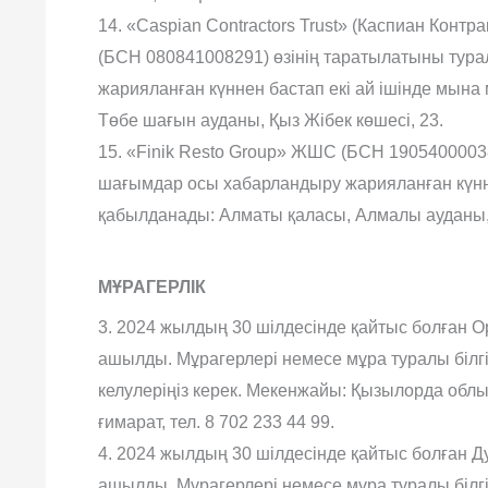
14. «Caspian Contractors Trust» (Каспиан Кон
(БСН 080841008291) өзінің таратылатыны тур
жарияланған күннен бастап екі ай ішінде мын
Төбе шағын ауданы, Қыз Жібек көшесі, 23.
15. «Finik Resto Group» ЖШС (БСН 1905400003
шағымдар осы хабарландыру жарияланған күнн
қабылданады: Алматы қаласы, Алмалы ауданы, Ж
МҰРАГЕРЛІК
3. 2024 жылдың 30 шілдесінде қайтыс болған О
ашылды. Мұрагерлері немесе мұра туралы білгі
келулеріңіз керек. Мекенжайы: Қызылорда облыс
ғимарат, тел. 8 702 233 44 99.
4. 2024 жылдың 30 шілдесінде қайтыс болған Д
ашылды. Мұрагерлері немесе мұра туралы білгі