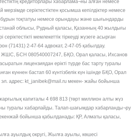
тестіктің кредиторлары хабарлама¬ны алған немесе
й мерзімде серіктестіктен қосымша кепілдіктер немесе
інен бұрын тоқтатуы немесе орындауы жəне шығындарды
о¬станай облысы, Рудный қаласы, Қазанның 40 жылдығы
серіктестікті мемлекеттік тіркеуді жүзеге асырған
н (71431) 2-47-64 адвокат, 2-47-05 қабылдау.
гі» ЖШС, БСН 080540007247, БҚО, Орал қаласы, Ихсанов
е асыратын лицензиядан ерікті түрде бас тарту туралы
н күннен бастап 60 күнтізбелік күн ішінде БҚО, Орал
, эл. адрес: kt_janibek@mail.ru мекен- жайы бойынша
жарғылық капиталы 4 698 813 (төрт миллион алты жүз
айғаны туралы хабарлайды. Талап-шағымдар хабарланды¬ру
мекенжай бойынша қабылданады: ҚР, Алматы қаласы,
ылға ауылдық округі, Жылға ауылы, көшесі