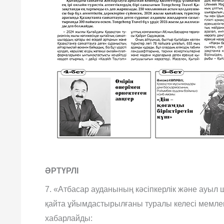
ӘРТҮРЛІ
7. «Атбасар ауданының кəсіпкерлік жəне ауыл
қайта ұйымдастырылғаны туралы келесі мемлек
хабарлайды: