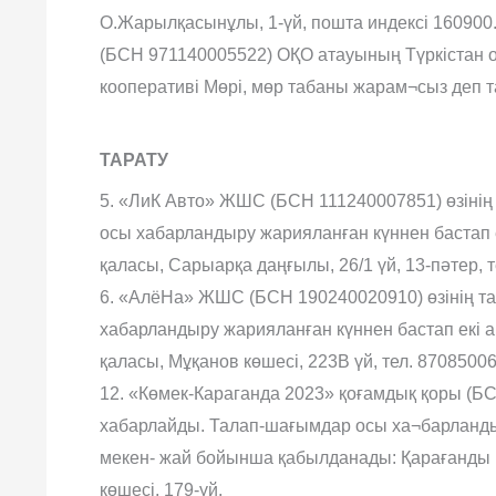
О.Жарылқасынұлы, 1-үй, пошта индексі 160900.
(БСН 971140005522) ОҚО атауының Түркістан о
кооперативі Мөрі, мөр табаны жарам¬сыз деп 
ТАРАТУ
5. «ЛиК Авто» ЖШС (БСН 111240007851) өзіні
осы хабарландыру жарияланған күннен бастап 
қаласы, Сарыарқа даңғылы, 26/1 үй, 13-пəтер, 
6. «АлёНа» ЖШС (БСН 190240020910) өзінің т
хабарландыру жарияланған күннен бастап екі
қаласы, Мұқанов көшесі, 223В үй, тел. 8708500
12. «Көмек-Караганда 2023» қоғамдық қоры (Б
хабарлайды. Талап-шағымдар осы ха¬барландыр
мекен- жай бойынша қабылданады: Қарағанды 
көшесі, 179-үй.