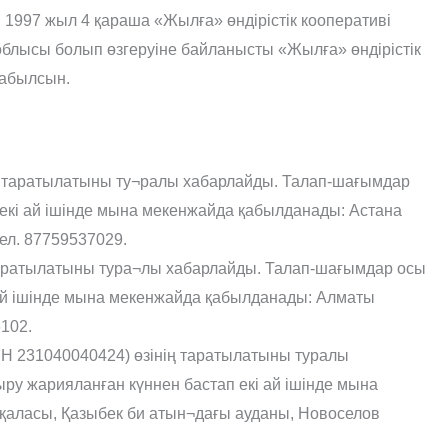
 1997 жыл 4 қараша «Жылға» өндірістік кооперативі
блысы болып өзгеруіне байланысты «Жылға» өндірістік
табылсын.
ң таратылатыны ту¬ралы хабарлайды. Талап-шағымдар
екі ай ішінде мына мекенжайда қабылданады: Астана
тел. 87759537029.
аратылатыны тура¬лы хабарлайды. Талап-шағымдар осы
 ай ішінде мына мекенжайда қабылданады: Алматы
6102.
СН 231040040424) өзінің таратылатыны туралы
у жарияланған күннен бастап екі ай ішінде мына
қаласы, Қазыбек би атын¬дағы ауданы, Новоселов