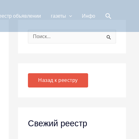
Поиск
еестр объявлении
газеты
Инфо
П
о
и
с
к
Назад к реестру
:
Свежий реестр