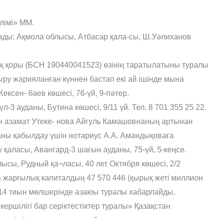
лімі» ММ.
ы: Ақмола облысы, Атбасар қала-сы, Ш.Уəлиханов
қоры (БСН 190440041523) өзінің таратылатыны туралы
ру жарияланған күннен бастап екі ай ішінде мына
сен- баев көшесі, 76-үй, 9-пəтер.
-3 ауданы, Бутина көшесі, 9/11 үй. Тел. 8 701 355 25 22.
н азамат Утеке- нова Айгуль Камашовнаның артынан
аны қабылдау үшін нотариус А.А. Амандықоваға
қаласы, Авангард-3 шағын ауданы, 75-үй, 5-кеңсе.
сы, Рудный қа¬ласы, 40 лет Октября көшесі, 2/2
 жарғылық капиталдың 47 570 446 (қырық жеті миллион
) 14 тиын мөлшерінде азаюы туралы хабарлайды.
ршілігі бар серіктестіктер туралы» Қазақстан