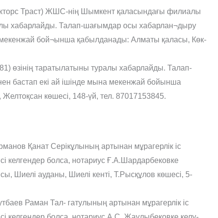
тракторс Траст) ЖШС-нің Шымкент қаласындағы филиалы
алы хабарлайды. Талап-шағымдар осы хабарлан¬дыру
а мекенжай бой¬ынша қабылданады: Алматы қаласы, Көк-
81) өзінің таратылатыны туралы хабарлайды. Талап-
ен бастап екі ай ішінде мына мекенжай бойынша
елтоқсан көшесі, 148-үй, тел. 87017153845.
рманов Қанат Серікұлының артынан мұрагерлік іс
сі келгендер болса, нотариус Ғ.А.Шардарбековке
ы, Шиелі ауданы, Шиелі кенті, Т.Рысқұлов көшесі, 5-
утбаев Раман Тал- гатулының артынан мұрагерлік іс
сі келгендер болса, нотариус А.С. Жаулыбековке келу-