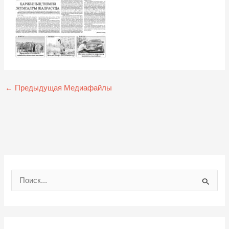
←
Предыдущая Медиафайлы
П
о
и
с