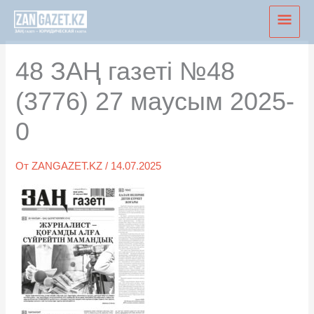
Перейти
Глав
к
мен
содержимому
48 ЗАҢ газеті №48
(3776) 27 маусым 2025-
0
От
ZANGAZET.KZ
/
14.07.2025