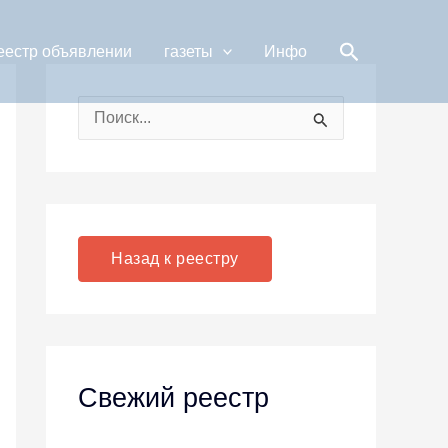
Поиск
еестр объявлении
газеты
Инфо
П
о
и
с
к
Назад к реестру
:
Свежий реестр