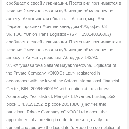
сообщает о своей ликвидации. Претензии принимаются в
течение 2 месяцев со дня публикации объявления по
адресу: Акмолинская область, г. Астана, мкр. Аль-
Фараби, проспект Абылай хана, дом 49/3, офис 63.
96. ТОО «Union Trans Logistics» (БИН 190140026063)
сообщает о своей ликвидации. Претензии принимаются в
течение 2 месяцев со дня публикации объявления по
адресу: г. Алматы, проспект Абая, дом 143/93.
97. «Altybassarova Saltanat Bayakhmetovna, Liquidator of
the Private Company «OKOO( Ltd.», registered in
accordance with the law of the Astana International Financial
Center, BIN( 200940900154 with location at the address:
Astana city, Yesil district, Mangilik El Avenue, building 55/2,
block C 4.3,251252, zip code Z05T3D0,(( notifies the(
participant Private Company «OKOO( Ltd.» about the
appointment of a meeting in order to present, clarify the
content and approve the Liquidator’s Report on completion of