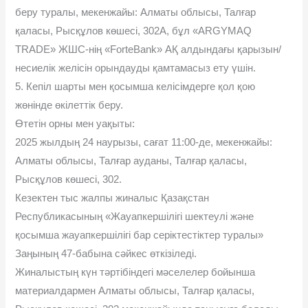
беру туралы, мекенжайы: Алматы облысы, Талғар
қаласы, Рысқұлов көшесі, 302А, бұл «ARGYMAQ
TRADE» ЖШС-нің «ForteBank» АҚ алдындағы қарызын/
несиелік желісін орындауды қамтамасыз ету үшін.
5. Кепіл шарты мен қосымша келісімдерге қол қою
жөнінде өкілеттік беру.
Өтетін орны мен уақыты:
2025 жылдың 24 наурызы, сағат 11:00-де, мекенжайы:
Алматы облысы, Талғар ауданы, Талғар қаласы,
Рысқұлов көшесі, 302.
Кезектен тыс жалпы жиналыс Қазақстан
Республикасының «Жауапкершілігі шектеулі жəне
қосымша жауапкершілігі бар серіктестіктер туралы»
Заңының 47-бабына сəйкес өткізіледі.
Жиналыстың күн тəртібіндегі мəселелер бойынша
материалдармен Алматы облысы, Талғар қаласы,