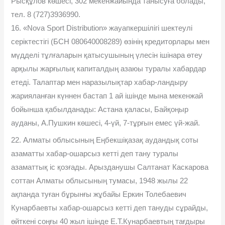
Рысқұлов көшесі, 302 мекенжайында танысуға болады,
тел. 8 (727)3936990.
16. «Nova Sport Distribution» жауапкершілігі шектеулі
серіктестігі (БСН 080640008289) өзінің кредиторлары мен
мүдделі тұлғаларын қатысушының үлесін ішінара өтеу
арқылы жарғылық капиталдың азаюы туралы хабардар
етеді. Талаптар мен наразылықтар хабар-ландыру
жарияланған күннен бастап 1 ай ішінде мына мекенжай
бойынша қабылданады: Астана қаласы, Байқоңыр
ауданы, А.Пушкин көшесі, 4-үй, 7-тұрғын емес үй-жай.
22. Алматы облысының Еңбекшіқазақ аудандық соты
азаматты хабар-ошарсыз кетті деп тану туралы
азаматтық іс қозғады. Арызданушы Салтанат Каскарова
соттан Алматы облысының тумасы, 1948 жылы 22
ақпанда туған бұрынғы жұбайы Еркин Толебаевич
Кунарбаевты хабар-ошарсыз кетті деп тануды сұрайды,
өйткені соңғы 40 жыл ішінде Е.Т.Кунарбаевтың тағдыры