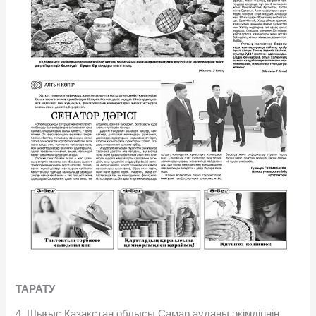
ТАРАТУ
4. Шығыс Қазақстан облысы Самар ауданы əкімдігінің