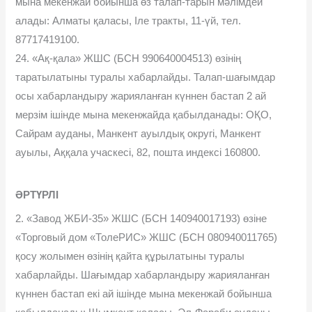
мына мекенжай бойынша өз талап-тарын мəлімдей
алады: Алматы қаласы, Іле тракты, 11-үй, тел.
87717419100.
24. «Ақ-қала» ЖШС (БСН 990640004513) өзінің
таратылатыны туралы хабарлайды. Талап-шағымдар
осы хабарландыру жарияланған күннен бастап 2 ай
мерзім ішінде мына мекенжайда қабылданады: ОҚО,
Сайрам ауданы, Манкент ауылдық округі, Манкент
ауылы, Аққала учаскесі, 82, пошта индексі 160800.
ӘРТҮРЛІ
2. «Завод ЖБИ-35» ЖШС (БСН 140940017193) өзіне
«Торговый дом «ТолеРИС» ЖШС (БСН 080940011765)
қосу жолымен өзінің қайта құрылатыны туралы
хабарлайды. Шағымдар хабарландыру жарияланған
күннен бастап екі ай ішінде мына мекенжай бойынша