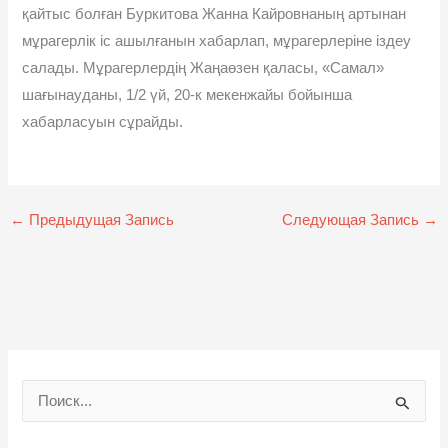
қайтыс болған Буркитова Жанна Кайровнаның артынан
мұрагерлік іс ашылғанын хабарлап, мұрагерлеріне іздеу
салады. Мұрагерлердің Жаңаөзен қаласы, «Самал»
шағынауданы, 1/2 үй, 20-к мекенжайы бойынша
хабарласуын сұрайды.
←
Предыдущая Запись
Следующая Запись
→
П
о