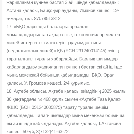
жарияланған күннен бастап 2 ай ішінде қабылданады:
Астана қаласы, Байқоңыр ауданы, Иманов көшесі, 19-
ғимарат, тел. 87078513812.
17. «БҚО дарынды балаларға арналған
мамандандырылған ақпараттық технологиялар мектеп-
лицей-интернаты түлектерінің қауымдастығы
(педагогикалық лицей)» ҚБ (БСН 231240014145) өзінің
таратылғаны туралы хабарлайды. Барлық шағымдар
хабарландыру жарияланған күннен бастап екі ай ішінде
мына мекенжай бойынша қабылданады: БҚО, Орал
қаласы, У. Громова көшесі, 2/4 құрылыс.
18. Ақтөбе облысы, Ақтөбе қаласы əкімдігінің 2025 жылғы
30 қаңтардағы № 468 қаулысымен «Ақтөбе Таза Қала»
ЖШС (БСН 091240005879) тарату туралы шешім
қабылданды. Талап-шығамдар мына мекенжай бойынша
екі ай ішінде қабылданады: Ақтөбе қаласы, Т.Ахтанова
көшесі, 50-үй, 8(7132)41-63-72.