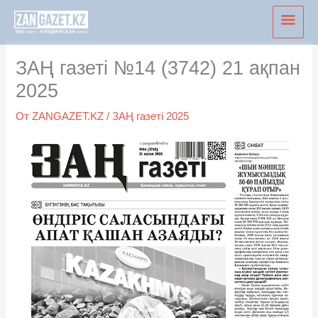
Перейти
Глав
к
мен
содержимому
ЗАҢ газеті №14 (3742) 21 ақпан
2025
От
ZANGAZET.KZ
/
ЗАҢ газеті 2025