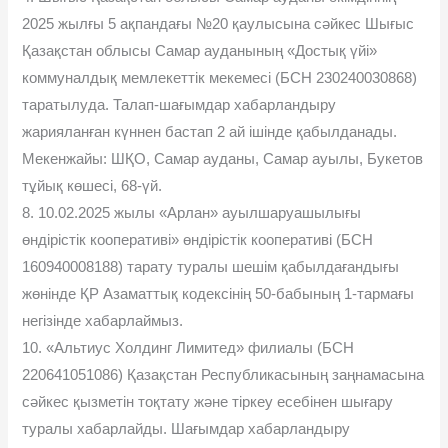
2025 жылғы 5 ақпандағы №20 қаулысына сəйкес Шығыс
Қазақстан облысы Самар ауданының «Достық үйі»
коммуналдық мемлекеттік мекемесі (БСН 230240030868)
таратылуда. Талап-шағымдар хабарландыру
жарияланған күннен бастап 2 ай ішінде қабылданады.
Мекенжайы: ШҚО, Самар ауданы, Самар ауылы, Букетов
тұйық көшесі, 68-үй.
8. 10.02.2025 жылы «Арлан» ауылшаруашылығы
өндірістік кооперативі» өндірістік кооперативі (БСН
160940008188) тарату туралы шешім қабылдағандығы
жөнінде ҚР Азаматтық кодексінің 50-бабының 1-тармағы
негізінде хабарлаймыз.
10. «Альтиус Холдинг Лимитед» филиалы (БСН
220641051086) Қазақстан Республикасының заңнамасына
сəйкес қызметін тоқтату жəне тіркеу есебінен шығару
туралы хабарлайды. Шағымдар хабарландыру