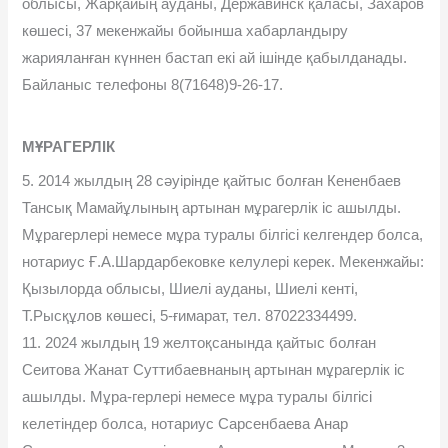
облысы, Жарқайың ауданы, Державинск қаласы, Захаров
көшесі, 37 мекенжайы бойынша хабарландыру
жарияланған күннен бастап екі ай ішінде қабылданады.
Байланыс телефоны 8(71648)9-26-17.
МҰРАГЕРЛІК
5. 2014 жылдың 28 сəуірінде қайтыс болған Кененбаев
Тансық Мамайұлының артынан мұрагерлік іс ашылды.
Мұрагерлері немесе мұра туралы білгісі келгендер болса,
нотариус Ғ.А.Шардарбековке келулері керек. Мекенжайы:
Қызылорда облысы, Шиелі ауданы, Шиелі кенті,
Т.Рысқұлов көшесі, 5-ғимарат, тел. 87022334499.
11. 2024 жылдың 19 желтоқсанында қайтыс болған
Сеитова Жанат Суттибаевнаның артынан мұрагерлік іс
ашылды. Мұра-герлері немесе мұра туралы білгісі
келетіндер болса, нотариус Сарсенбаева Анар