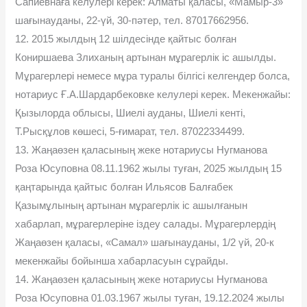
Сапиевнаға келулері керек: Алматы қаласы, «Мамыр-3»
шағынауданы, 22-үй, 30-пəтер, тел. 87017662956.
12. 2015 жылдың 12 шілдесінде қайтыс болған
Кониршаева Злиханың артынан мұрагерлік іс ашылды.
Мұрагерлері немесе мұра туралы білгісі келгендер болса,
нотариус Ғ.А.Шардарбековке келулері керек. Мекенжайы:
Қызылорда облысы, Шиелі ауданы, Шиелі кенті,
Т.Рысқұлов көшесі, 5-ғимарат, тел. 87022334499.
13. Жаңаөзен қаласының жеке нотариусы Нугманова
Роза Юсуповна 08.11.1962 жылы туған, 2025 жылдың 15
қаңтарында қайтыс болған Ильясов Балғабек
Қазымұлының артынан мұрагерлік іс ашылғанын
хабарлап, мұрагерлеріне іздеу салады. Мұрагерлердің
Жаңаөзен қаласы, «Самал» шағынауданы, 1/2 үй, 20-к
мекенжайы бойынша хабарласуын сұрайды.
14. Жаңаөзен қаласының жеке нотариусы Нугманова
Роза Юсуповна 01.03.1967 жылы туған, 19.12.2024 жылы