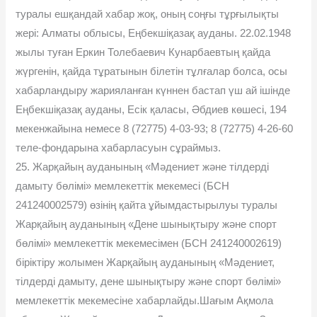
туралы ешқандай хабар жоқ, оның соңғы тұрғылықты
жері: Алматы облысы, Еңбекшіқазақ ауданы. 22.02.1948
жылы туған Еркин Толебаевич Кунарбаевтың қайда
жүргенін, қайда тұратынын білетін тұлғалар болса, осы
хабарландыру жарияланған күннен бастап үш ай ішінде
Еңбекшіқазақ ауданы, Есік қаласы, Əбдиев көшесі, 194
мекенжайына немесе 8 (72775) 4-03-93; 8 (72775) 4-26-60
теле-фондарына хабарласуын сұраймыз.
25. Жарқайың ауданының «Мəдениет жəне тілдерді
дамыту бөлімі» мемлекеттік мекемесі (БСН
241240002579) өзінің қайта ұйымдастырылуы туралы
Жарқайың ауданының «Дене шынықтыру жəне спорт
бөлімі» мемлекеттік мекемесімен (БСН 241240002619)
біріктіру жолымен Жарқайың ауданының «Мəдениет,
тілдерді дамыту, дене шынықтыру жəне спорт бөлімі»
мемлекеттік мекемесіне хабарлайды.Шағым Ақмола