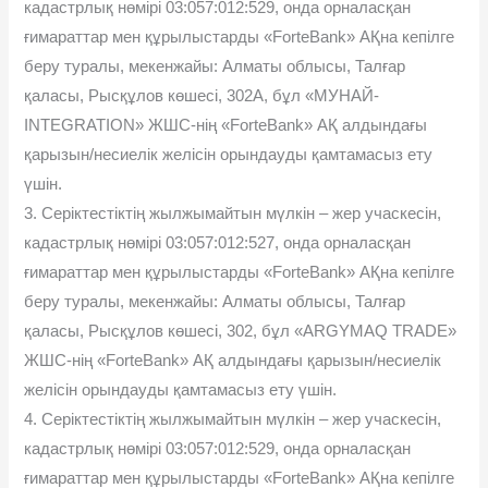
кадастрлық нөмірі 03:057:012:529, онда орналасқан
ғимараттар мен құрылыстарды «ForteBank» АҚна кепілге
беру туралы, мекенжайы: Алматы облысы, Талғар
қаласы, Рысқұлов көшесі, 302А, бұл «МУНАЙ-
INTEGRATION» ЖШС-нің «ForteBank» АҚ алдындағы
қарызын/несиелік желісін орындауды қамтамасыз ету
үшін.
3. Серіктестіктің жылжымайтын мүлкін – жер учаскесін,
кадастрлық нөмірі 03:057:012:527, онда орналасқан
ғимараттар мен құрылыстарды «ForteBank» АҚна кепілге
беру туралы, мекенжайы: Алматы облысы, Талғар
қаласы, Рысқұлов көшесі, 302, бұл «ARGYMAQ TRADE»
ЖШС-нің «ForteBank» АҚ алдындағы қарызын/несиелік
желісін орындауды қамтамасыз ету үшін.
4. Серіктестіктің жылжымайтын мүлкін – жер учаскесін,
кадастрлық нөмірі 03:057:012:529, онда орналасқан
ғимараттар мен құрылыстарды «ForteBank» АҚна кепілге