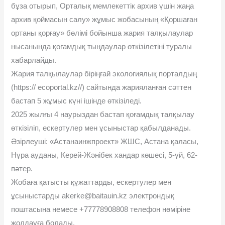
бұза отырып, Орталық мемлекеттік архив үшін жаңа
архив қоймасын салу» жұмыс жобасының «Қоршаған
ортаны қорғау» бөлімі бойынша жария талқылаулар
нысанында қоғамдық тыңдаулар өткізілетіні туралы
хабарлайды.
Жария талқылаулар біріңғай экологиялық порталдың
(https:// ecoportal.kz//) сайтында жарияланған сəттен
бастап 5 жұмыс күні ішінде өткізіледі.
2025 жылғы 4 наурыздан бастап қоғамдық талқылау
өткізіліп, ескертулер мен ұсыныстар қабылданады.
Əзірлеуші: «Астанаинжпроект» ЖШС, Астана қаласы,
Нұра ауданы, Керей-Жəнібек хандар көшесі, 5-үй, 62-
пəтер.
Жобаға қатысты құжаттарды, ескертулер мен
ұсыныстарды akerke@baitauin.kz электрондық
поштасына немесе +77778908808 телефон нөміріне
жолдауға болады.