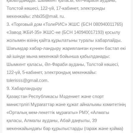
қабылданады: Шымкент қаласы, Əл-Фараби ауданы,
Толстой көшесі, 122-үй, 17-кабинет, электронды
мекенжайы: zhbi35@mail. ru.
3. «Торговый дом «ТолеРИС» ЖШС (БСН 080940011765)
«Завод ЖБИ-35» ЖШС-не (БСН 140940017193) қосылу
жолымен өзінің қайта құрылатыны туралы хабарлайды.
Шағымдар хабар-ландыру жарияланған күннен бастап екі
ай ішінде мына мекенжай бойынша қабылданады:
Шымкент қаласы, Əл-Фараби ауданы, Толстой көшесі,
122-үй, 5-кабинет, электрондық мекенжайы:
tolerisss@gmail.com.
9. Хабарландыру
Қазақстан Республикасы Мəдениет жəне спорт
министрлігі Мұрағаттар жəне құжат айналымы комитетінің
«Орталық мем-лекеттік мұрағаты» РМУ, «Алматы
қаласы, Алмалы ауданы, Абай даңғылы, 39
мекенжайындағы бар құрылыстарды (гараж жəне қойма)