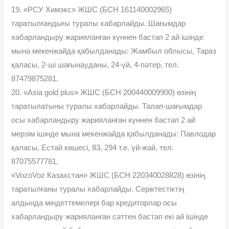
19. «РСУ Химэкс» ЖШС (БСН 161140002965)
таратылғандығы туралы хабарлайды. Шағымдар
хабарландыру жарияланған күннен бастап 2 ай ішінде
мына мекенжайда қабылданады: Жамбыл облысы, Тараз
қаласы, 2-ші шағынауданы, 24-үй, 4-пəтер, тел.
87479875281.
20. «Asia gold plus» ЖШС (БСН 200440009900) өзінің
таратылатыны туралы хабарлайды. Талап-шағымдар
осы хабарландыру жарияланған күннен бастап 2 ай
мерзім ішінде мына мекенжайда қабылданады: Павлодар
қаласы, Естай көшесі, 83, 294 т.е. үй-жай, тел.
87075577781.
«VozoVoz Казахстан» ЖШС (БСН 220340028828) өзінің
таратылғаны туралы хабарлайды. Серіктестіктің
алдында міндеттемелері бар кредиторлар осы
хабарландыру жарияланған сəттен бастап екі ай ішінде