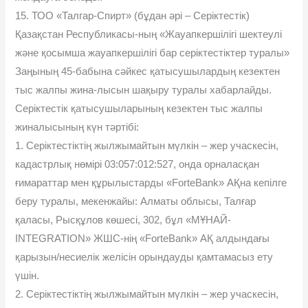
15. ТОО «Талгар-Спирт» (бұдан əрі – Серіктестік)
Қазақстан Республикасы-ның «Жауапкершілігі шектеулі
жəне қосымша жауапкершілігі бар серіктестіктер туралы»
Заңының 45-бабына сəйкес қатысушылардың кезектен
тыс жалпы жина-лысын шақыру туралы хабарлайды.
Серіктестік қатысушыларының кезектен тыс жалпы
жиналысының күн тəртібі:
1. Серіктестіктің жылжымайтын мүлкін – жер учаскесін,
кадастрлық нөмірі 03:057:012:527, онда орналасқан
ғимараттар мен құрылыстарды «ForteBank» АҚна кепілге
беру туралы, мекенжайы: Алматы облысы, Талғар
қаласы, Рысқұлов көшесі, 302, бұл «МҰНАЙ-
INTEGRATION» ЖШС-нің «ForteBank» АҚ алдындағы
қарызын/несиелік желісін орындауды қамтамасыз ету
үшін.
2. Серіктестіктің жылжымайтын мүлкін – жер учаскесін,