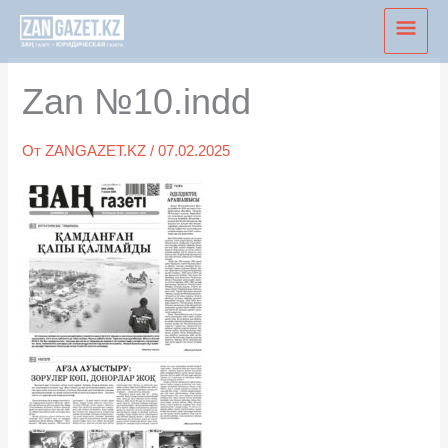
Перейти
Глав
к
мен
содержимому
Zan №10.indd
От
ZANGAZET.KZ
/
07.02.2025