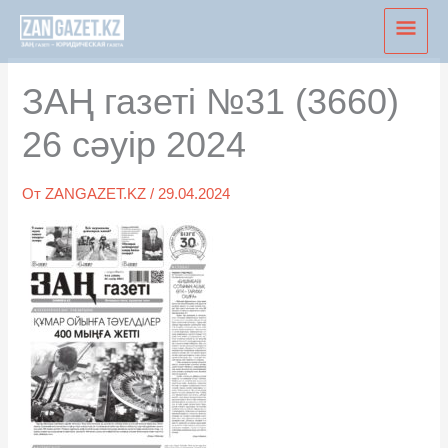
Перейти
Глав
к
мен
содержимому
ЗАҢ газеті №31 (3660)
26 сәуір 2024
От
ZANGAZET.KZ
/
29.04.2024