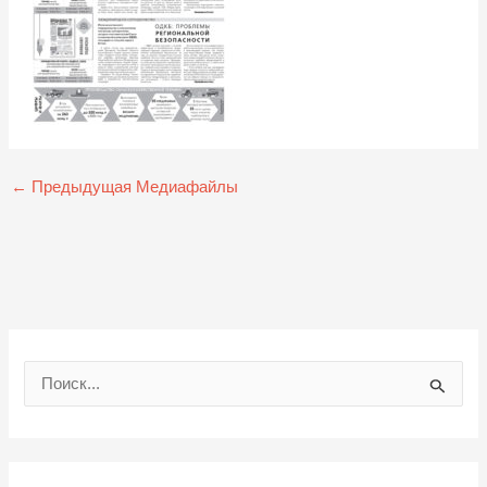
←
Предыдущая Медиафайлы
П
о
и
с