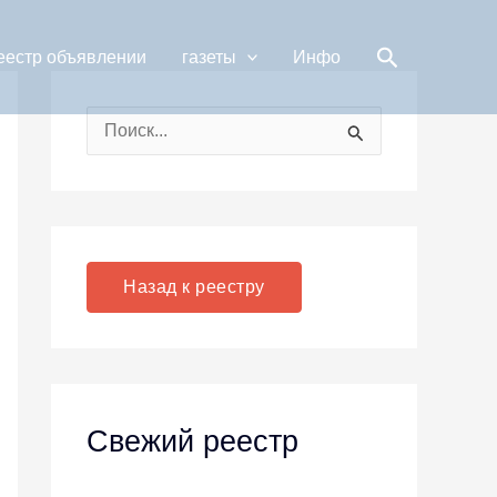
Поиск
еестр объявлении
газеты
Инфо
П
о
и
с
к
Назад к реестру
:
Свежий реестр