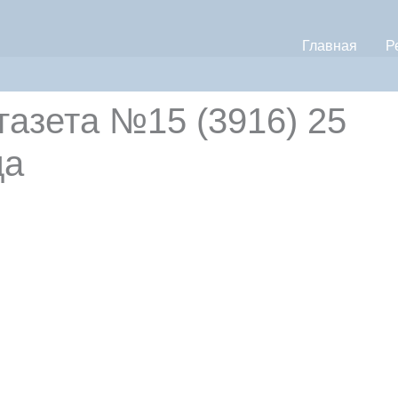
Главная
Р
зета №15 (3916) 25
да