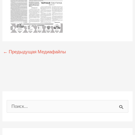
←
Предыдущая Медиафайлы
П
о
и
с