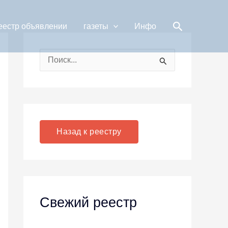
Поиск
еестр объявлении
газеты
Инфо
П
о
и
с
к
Назад к реестру
:
Свежий реестр