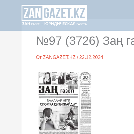
Перейти
к
содержимому
№97 (3726) Заң г
От
ZANGAZET.KZ
/
22.12.2024