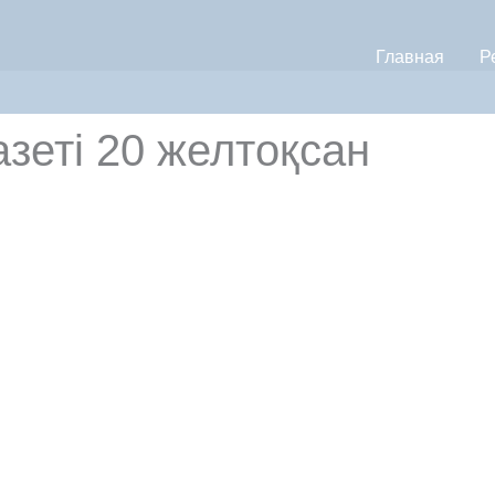
Главная
Р
азеті 20 желтоқсан