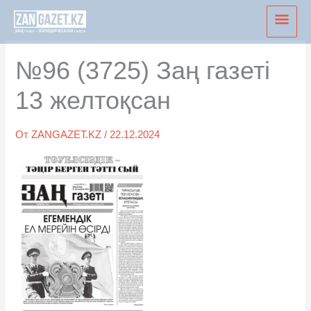
Перейти
Глав
к
мен
содержимому
№96 (3725) Заң газеті
13 желтоқсан
От
ZANGAZET.KZ
/
22.12.2024