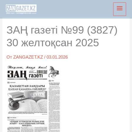
Перейти
Глав
к
мен
содержимому
ЗАҢ газеті №99 (3827)
30 желтоқсан 2025
От
ZANGAZET.KZ
/
03.01.2026