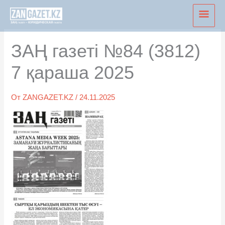
Перейти
Глав
к
мен
содержимому
ЗАҢ газеті №84 (3812)
7 қараша 2025
От
ZANGAZET.KZ
/
24.11.2025