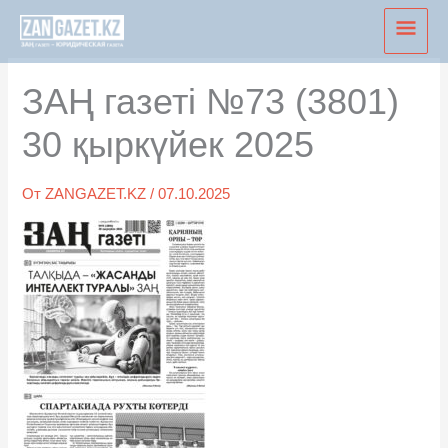
Перейти
Глав
к
мен
содержимому
ЗАҢ газеті №73 (3801)
30 қыркүйек 2025
От
ZANGAZET.KZ
/
07.10.2025