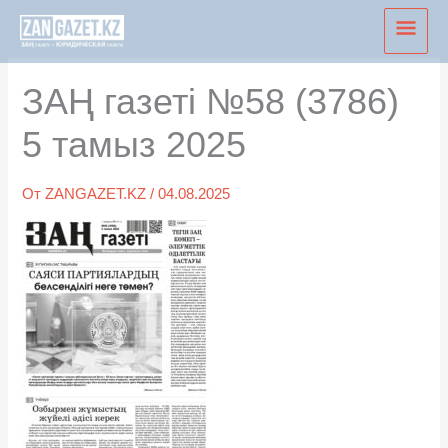
Перейти
Глав
к
мен
содержимому
ЗАҢ газеті №58 (3786)
5 тамыз 2025
От
ZANGAZET.KZ
/
04.08.2025