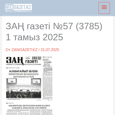
Перейти
Глав
к
мен
содержимому
ЗАҢ газеті №57 (3785)
1 тамыз 2025
От
ZANGAZET.KZ
/
31.07.2025