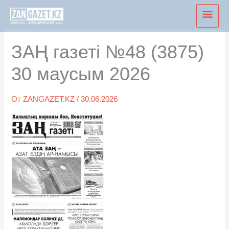
Перейти
Глав
к
мен
содержимому
ЗАҢ газеті №48 (3875)
30 маусым 2026
От
ZANGAZET.KZ
/
30.06.2026