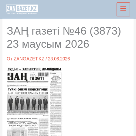
Перейти
Глав
к
мен
содержимому
ЗАҢ газеті №46 (3873)
23 маусым 2026
От
ZANGAZET.KZ
/
23.06.2026