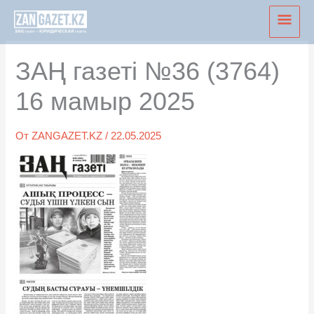
Перейти
Глав
к
мен
содержимому
ЗАҢ газеті №36 (3764)
16 мамыр 2025
От
ZANGAZET.KZ
/
22.05.2025