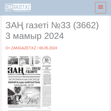
Перейти
Глав
к
мен
содержимому
ЗАҢ газеті №33 (3662)
3 мамыр 2024
От
ZANGAZET.KZ
/
06.05.2024