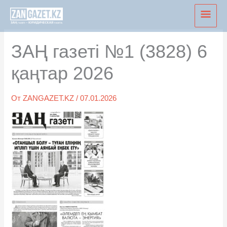
Перейти
Глав
к
мен
содержимому
ЗАҢ газеті №1 (3828) 6
қаңтар 2026
От
ZANGAZET.KZ
/
07.01.2026